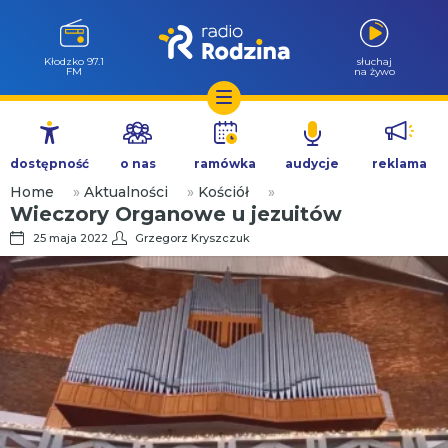
Kłodzko 97.1
słuchaj
FM
na żywo
Przejdź
do
dostępność
o nas
ramówka
audycje
reklama
treści
Home
»
Aktualności
»
Kościół
»
Wieczory Organowe u jezuitów
25 maja 2022
Grzegorz Kryszczuk