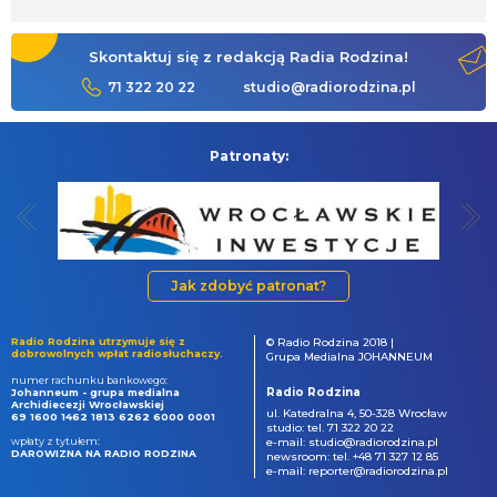
Skontaktuj się z redakcją Radia Rodzina!
71 322 20 22
studio@radiorodzina.pl
Patronaty:
Jak zdobyć patronat?
Radio Rodzina utrzymuje się z
© Radio Rodzina 2018 |
dobrowolnych wpłat radiosłuchaczy.
Grupa Medialna JOHANNEUM
numer rachunku bankowego:
Radio Rodzina
Johanneum - grupa medialna
Archidiecezji Wrocławskiej
ul. Katedralna 4, 50-328 Wrocław
69 1600 1462 1813 6262 6000 0001
studio: tel. 71 322 20 22
wpłaty z tytułem:
e-mail: studio@radiorodzina.pl
DAROWIZNA NA RADIO RODZINA
newsroom: tel. +48 71 327 12 85
e-mail: reporter@radiorodzina.pl