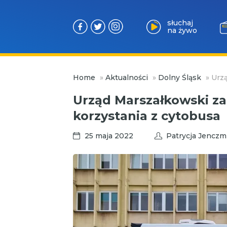
słuchaj
na żywo
Przejdź
Home
»
Aktualności
»
Dolny Śląsk
»
Urzą
do
treści
Urząd Marszałkowski za
korzystania z cytobusa
25 maja 2022
Patrycja Jenczm