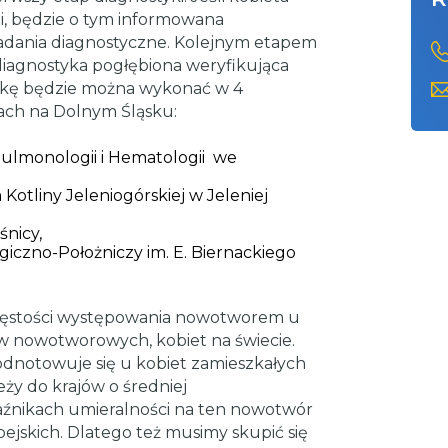
i, będzie o tym informowana
 badania diagnostyczne. Kolejnym etapem
diagnostyka pogłębiona weryfikująca
tykę będzie można wykonać w 4
ach na Dolnym Śląsku:
ulmonologii i Hematologii we
tliny Jeleniogórskiej w Jeleniej
nicy,
giczno-Położniczy im. E. Biernackiego
 częstości występowania nowotworem u
w nowotworowych, kobiet na świecie.
dnotowuje się u kobiet zamieszkałych
eży do krajów o średniej
aźnikach umieralności na ten nowotwór
jskich. Dlatego też musimy skupić się