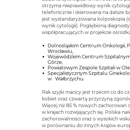
otrzyma nieprawidłowy wynik cytologi
telefonicznie i skierowana na dalsze
jest wystandaryzowana kolposkopia (
wynik cytologii). Pogłębioną diagnos
współpracujących w projekcie ośrodk
Dolnośląskim Centrum Onkologii, P
Wrocławiu,
Wojewódzkim Centrum Szpitalnym Ko
Górze,
Powiatowym Zespole Szpitali w Oleś
Specjalistycznym Szpitalu Ginekolo
w Wałbrzychu.
Rak szyjki macicy jest trzecim co do
kobiet oraz czwartą przyczyną zgonó
Więcej niż 85 % nowych zachorowań o
w krajach rozwijających się. Polska nal
zachorowalności oraz o wysokich wsk
w porównaniu do innych krajów europe