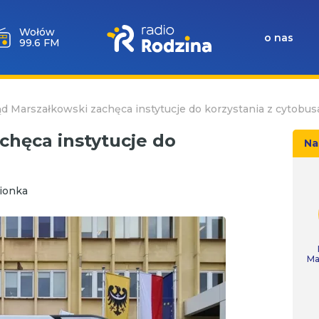
Wołów
o nas
99.6 FM
d Marszałkowski zachęca instytucje do korzystania z cytobus
chęca instytucje do
Na
ionka
Ma