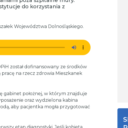
aniami poza szpitalne mury.
tytucje do korzystania z
szałek Województwa Dolnośląskiego.
PiH został dofinansowany ze środków
 pracę na rzecz zdrowia Mieszkanek
ię gabinet położnej, w którym znajduje
yposażenie oraz wydzielona kabina
 wodą, aby pacjentka mogła przygotować
S
R
rwszy etap diagnostyki. Jeśli kobieta