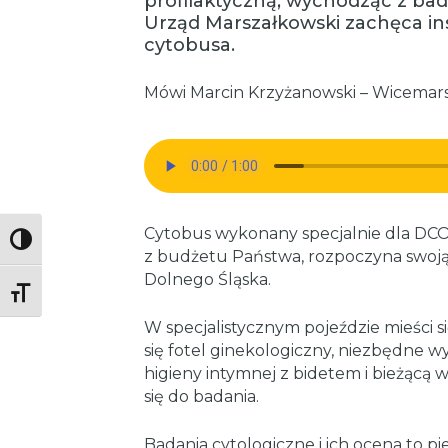
profilaktyczną, wychodząc z bad
Urząd Marszałkowski zachęca ins
cytobusa.
Mówi Marcin Krzyżanowski – Wicemar
Cytobus wykonany specjalnie dla DCO
Toggle High Contrast
z budżetu Państwa, rozpoczyna swoją
Dolnego Śląska.
Toggle Font size
W specjalistycznym pojeździe mieści s
się fotel ginekologiczny, niezbędne w
higieny intymnej z bidetem i bieżącą
się do badania.
Badania cytologiczne i ich ocena to pie