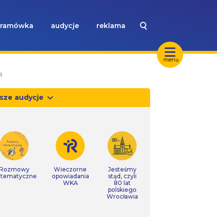
ramówka
audycje
reklama
menu
a
sze audycje
Rozmowy
Wieczorne
Jesteśmy
tematyczne
opowiadania
stąd, czyli
WKA
80 lat
polskiego
Wrocławia