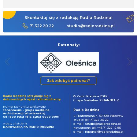
Skontaktuj się z redakcją Radia Rodzina!
71 322 20 22
studio@radiorodzina.pl
Patronaty:
Jak zdobyć patronat?
Radio Rodzina utrzymuje się z
© Radio Rodzina 2018 |
dobrowolnych wpłat radiosłuchaczy.
Grupa Medialna JOHANNEUM
numer rachunku bankowego:
Radio Rodzina
Johanneum - grupa medialna
Archidiecezji Wrocławskiej
ul. Katedralna 4, 50-328 Wrocław
69 1600 1462 1813 6262 6000 0001
studio: tel. 71 322 20 22
wpłaty z tytułem:
e-mail: studio@radiorodzina.pl
DAROWIZNA NA RADIO RODZINA
newsroom: tel. +48 71 327 12 85
e-mail: reporter@radiorodzina.pl