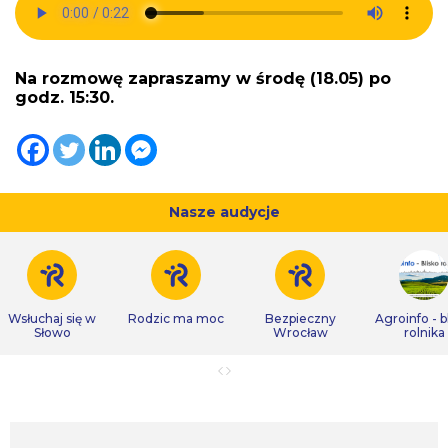
Na rozmowę zapraszamy w środę (18.05) po
godz. 15:30.
Nasze audycje
Wsłuchaj się w
Rodzic ma moc
Bezpieczny
Agroinfo - b
Słowo
Wrocław
rolnika