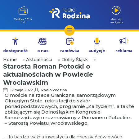
Wołów 99.6
słuchaj
FM
na żywo
Przejdź
do
dostępność
o nas
ramówka
audycje
reklama
treści
Home
»
Aktualności
»
Dolny Śląsk
»
Starosta Roman Potocki o
aktualnościach w Powiecie
Wrocławskim
17 maja 2022
Radio Rodzina
O moście na rzece Graniczna, samorządowym
Okrągłym Stole, rekrutacji do szkół
ponadpodstawowych, programie „Za życiem”, a także
zbliżającym się Dolnośląskim Kongresie
Samorządowym rozmawiamy z Romanem Potockim
– Starostą Powiatu Wrocławskiego.
– To bardzo ważna inwestycja dla mieszkańców dwóch