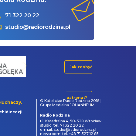
71 322 20 22
studio@radiorodzina.pl
Jak zdobyć
patronat?
© Katolickie Radio Rodzina 2018 |
łuchaczy.
Grupa Medialna JOHANNEUM
chidiecezji
Radio Rodzina
1
ul. Katedralna 4, 50-328 Wrocław
studio: tel. 71 322 20 22
e-mail: studio@radiorodzina.pl
newsroom: tel. +48 71 327 12 85