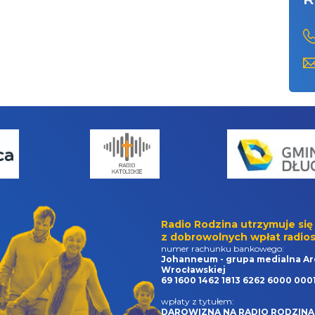
Radio Rodzina utrzymuje się
z dobrowolnych wpłat radios
numer rachunku bankowego:
Johanneum - grupa medialna Ar
Wrocławskiej
69 1600 1462 1813 6262 6000 000
wpłaty z tytułem:
DAROWIZNA NA RADIO RODZINA