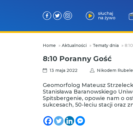
słuchaj
na żywo
Przejdź
Home
»
Aktualności
»
Tematy dnia
»
8:1
do
treści
8:10 Poranny Gość
13 maja 2022
Nikodem Rubele
Geomorfolog Mateusz Strzelecki –
Stanisława Baranowskiego Uniw
Spitsbergenie, opowie nam o ost
sukcesach, 50-leciu stacji oraz 