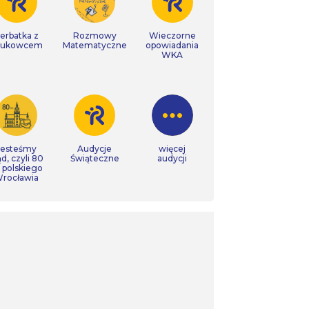
erbatka z
Rozmowy
Wieczorne
aukowcem
Matematyczne
opowiadania
WKA
Jesteśmy
Audycje
więcej
ąd, czyli 80
Świąteczne
audycji
t polskiego
rocławia