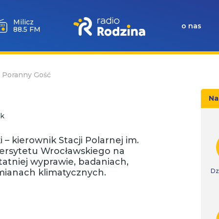
Milicz
o nas
88.5 FM
0 Poranny Gość
Na
k
 kierownik Stacji Polarnej im.
ersytetu Wrocławskiego na
atniej wyprawie, badaniach,
zmianach klimatycznych.
Dz