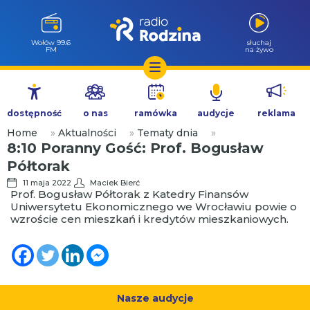
Wołów 99.6
słuchaj
FM
na żywo
Przejdź
do
dostępność
o nas
ramówka
audycje
reklama
treści
Home
»
Aktualności
»
Tematy dnia
»
8:10 Poranny Gość: Prof. Bogusław
Półtorak
11 maja 2022
Maciek Bierć
Prof. Bogusław Półtorak z Katedry Finansów
Uniwersytetu Ekonomicznego we Wrocławiu powie o
wzroście cen mieszkań i kredytów mieszkaniowych.
Nasze audycje