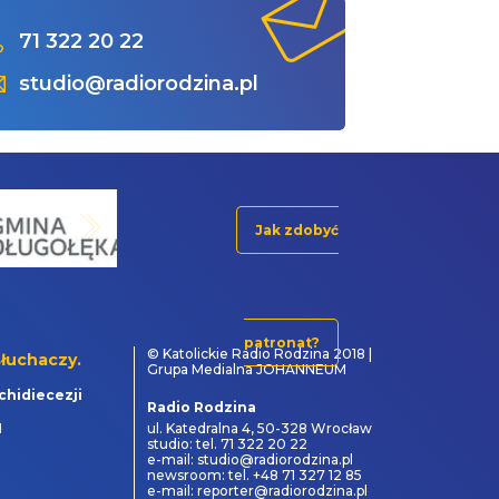
71 322 20 22
studio@radiorodzina.pl
Jak zdobyć
patronat?
© Katolickie Radio Rodzina 2018 |
łuchaczy.
Grupa Medialna JOHANNEUM
chidiecezji
Radio Rodzina
1
ul. Katedralna 4, 50-328 Wrocław
studio: tel. 71 322 20 22
e-mail: studio@radiorodzina.pl
newsroom: tel. +48 71 327 12 85
e-mail: reporter@radiorodzina.pl