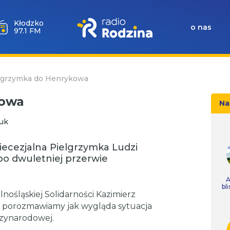
Wołów
o nas
99.6 FM
lgrzymka do Henrykowa
kowa
Na
uk
diecezjalna Pielgrzymka Ludzi
po dwuletniej przerwie
A
bl
nośląskiej Solidarności Kazimierz
z porozmawiamy jak wygląda sytuacja
dzynarodowej.