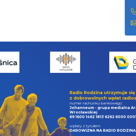
Radio Rodzina utrzymuje się
z dobrowolnych wpłat radios
numer rachunku bankowego:
Johanneum - grupa medialna Ar
Wrocławskiej
69 1600 1462 1813 6262 6000 000
wpłaty z tytułem:
DAROWIZNA NA RADIO RODZINA