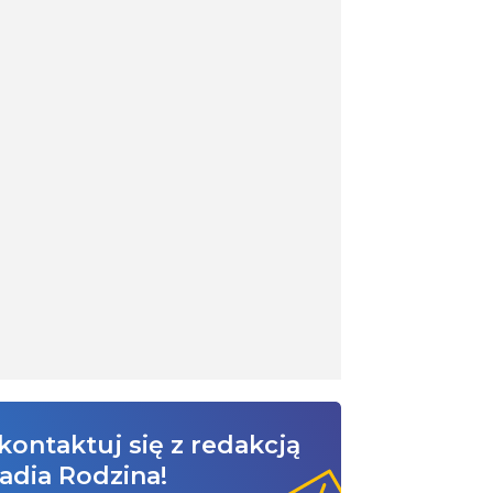
kontaktuj się z redakcją
adia Rodzina!