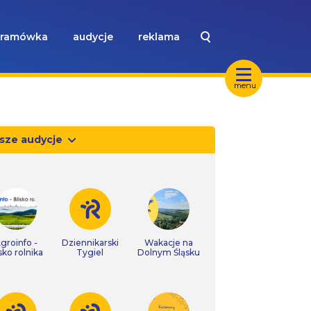
ramówka
audycje
reklama
menu
sze audycje
groinfo -
Dziennikarski
Wakacje na
isko rolnika
Tygiel
Dolnym Śląsku