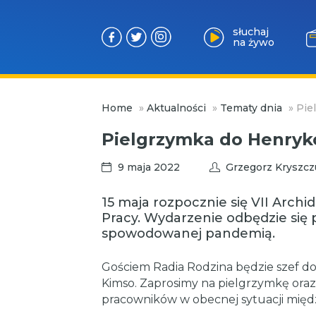
słuchaj
na żywo
Przejdź
Home
»
Aktualności
»
Tematy dnia
»
Pie
do
treści
Pielgrzymka do Henry
9 maja 2022
Grzegorz Kryszcz
15 maja rozpocznie się VII Archi
Pracy. Wydarzenie odbędzie się 
spowodowanej pandemią.
Gościem Radia Rodzina będzie szef dol
Kimso. Zaprosimy na pielgrzymkę ora
pracowników w obecnej sytuacji mię