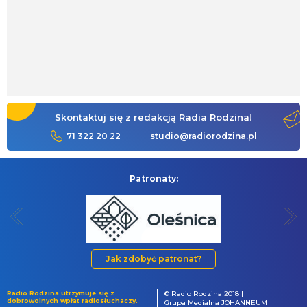
Skontaktuj się z redakcją Radia Rodzina!
71 322 20 22
studio@radiorodzina.pl
Patronaty:
Jak zdobyć patronat?
Radio Rodzina utrzymuje się z
© Radio Rodzina 2018 |
dobrowolnych wpłat radiosłuchaczy.
Grupa Medialna JOHANNEUM