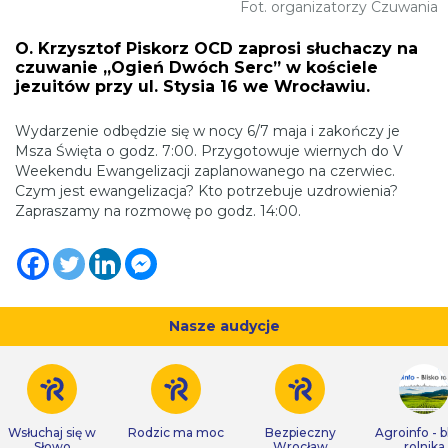
Fot. organizatorzy Czuwania
O. Krzysztof Piskorz OCD zaprosi słuchaczy na
czuwanie „Ogień Dwóch Serc” w kościele
jezuitów przy ul. Stysia 16 we Wrocławiu.
Wydarzenie odbędzie się w nocy 6/7 maja i zakończy je
Msza Święta o godz. 7:00. Przygotowuje wiernych do V
Weekendu Ewangelizacji zaplanowanego na czerwiec.
Czym jest ewangelizacja? Kto potrzebuje uzdrowienia?
Zapraszamy na rozmowę po godz. 14:00.
Nasze audycje
Wsłuchaj się w
Rodzic ma moc
Bezpieczny
Agroinfo - b
Słowo
Wrocław
rolnika