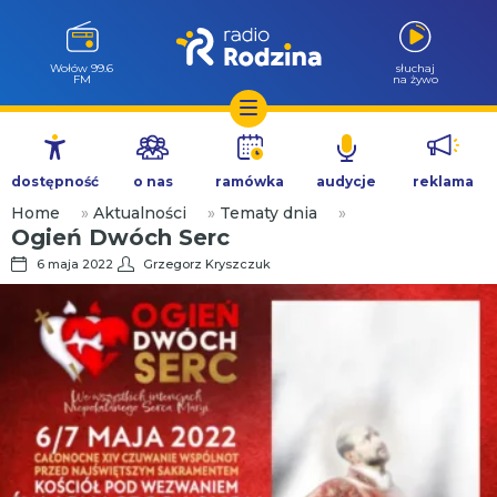
Wołów 99.6
słuchaj
FM
na żywo
Przejdź
do
dostępność
o nas
ramówka
audycje
reklama
treści
Home
»
Aktualności
»
Tematy dnia
»
Ogień Dwóch Serc
6 maja 2022
Grzegorz Kryszczuk