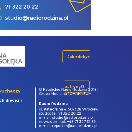
71 322 20 22
studio@radiorodzina.pl
Jak zdobyć
patronat?
© Katolickie Radio Rodzina 2018 |
łuchaczy.
Grupa Medialna JOHANNEUM
chidiecezji
Radio Rodzina
1
ul. Katedralna 4, 50-328 Wrocław
studio: tel. 71 322 20 22
e-mail: studio@radiorodzina.pl
newsroom: tel. +48 71 327 12 85
e-mail: reporter@radiorodzina.pl