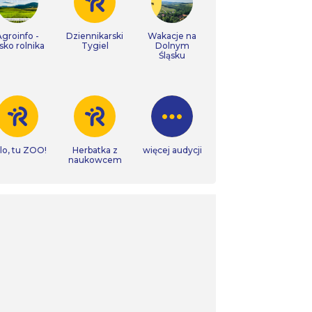
Agroinfo -
Dziennikarski
Wakacje na
isko rolnika
Tygiel
Dolnym
Śląsku
lo, tu ZOO!
Herbatka z
więcej audycji
naukowcem