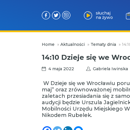
słuchaj
na żywo
Przejdź
Home
»
Aktualności
»
Tematy dnia
»
14:
do
treści
14:10 Dzieje się we Wro
4 maja 2022
Gabriela Iwinska
W Dzieje się we Wrocławiu por
maj” oraz zrównoważonej mobil
zaletach przesiadania się z sa
audycji będzie Urszula Jagielni
Mobilności Urzędu Miejskiego W
Nikodem Rubelek.