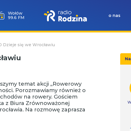
Wołów
o nas
99.6 FM
10 Dzieje się we Wrocławiu
cławiu
Na
uszymy temat akcji „Rowerowy
ności. Porozmawiamy również o
mochodów na rowery. Gościem
cka z Biura Zrównoważonej
W
rocławia. Na rozmowę zaprasza