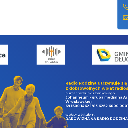
Radio Rodzina utrzymuje się
z dobrowolnych wpłat radios
numer rachunku bankowego:
Johanneum - grupa medialna Ar
Wrocławskiej
69 1600 1462 1813 6262 6000 000
wpłaty z tytułem:
DAROWIZNA NA RADIO RODZINA