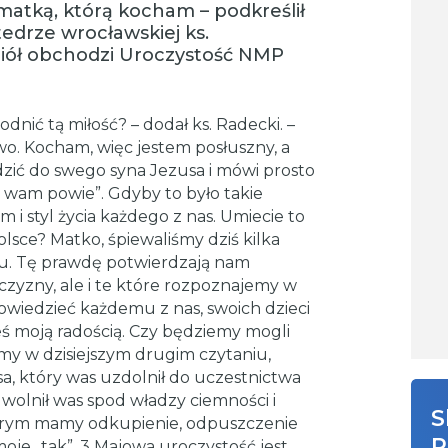
atką, którą kocham – podkreślił
edrze wrocławskiej ks.
ciół obchodzi Uroczystość NMP
dnić tą miłość? – dodał ks. Radecki. –
wo. Kocham, więc jestem posłuszny, a
zić do swego syna Jezusa i mówi prosto
 wam powie”. Gdyby to było takie
i styl życia każdego z nas. Umiecie to
lsce? Matko, śpiewaliśmy dziś kilka
du. Tę prawdę potwierdzają nam
jczyzny, ale i te które rozpoznajemy w
owiedzieć każdemu z nas, swoich dzieci
teś moją radością. Czy będziemy mogli
iśmy w dzisiejszym drugim czytaniu,
sa, który was uzdolnił do uczestnictwa
 uwolnił was spod władzy ciemności i
S
tórym mamy odkupienie, odpuszczenie
R
moje „tak”. 3 Majowa uroczystość jest