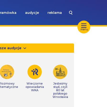
ramówka
audycje
reklama
menu
sze audycje
Rozmowy
Wieczorne
Jesteśmy
tematyczne
opowiadania
stąd, czyli
WKA
80 lat
polskiego
Wrocławia