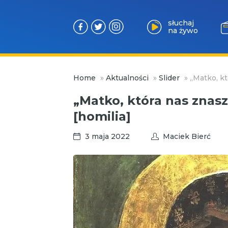
słuchaj
na żywo
Przejdź
Home
»
Aktualności
»
Slider
»
„Matko, kt
do
treści
„Matko, która nas znas
[homilia]
3 maja 2022
Maciek Bierć