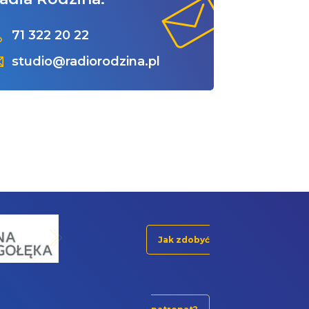
71 322 20 22
studio@radiorodzina.pl
Jak zdobyć