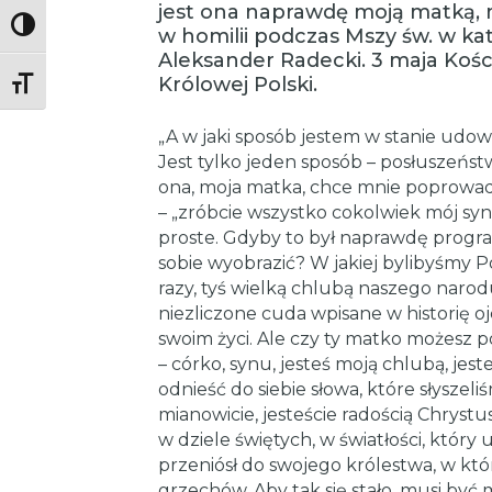
jest ona naprawdę moją matką, m
Toggle High Contrast
w homilii podczas Mszy św. w kat
Aleksander Radecki. 3 maja Koś
Królowej Polski.
Toggle Font size
„A w jaki sposób jestem w stanie udowo
Jest tylko jeden sposób – posłuszeńst
ona, moja matka, chce mnie poprowad
– „zróbcie wszystko cokolwiek mój syn
proste. Gdyby to był naprawdę program 
sobie wyobrazić? W jakiej bylibyśmy Po
razy, tyś wielką chlubą naszego naro
niezliczone cuda wpisane w historię o
swoim życi. Ale czy ty matko możesz p
– córko, synu, jesteś moją chlubą, jes
odnieść do siebie słowa, które słyszel
mianowicie, jesteście radością Chrystu
w dziele świętych, w światłości, który
przeniósł do swojego królestwa, w k
grzechów. Aby tak się stało, musi być 