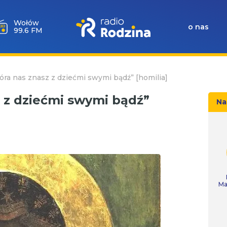
Wołów
o nas
99.6 FM
óra nas znasz z dziećmi swymi bądź” [homilia]
z z dziećmi swymi bądź”
Na
Ma