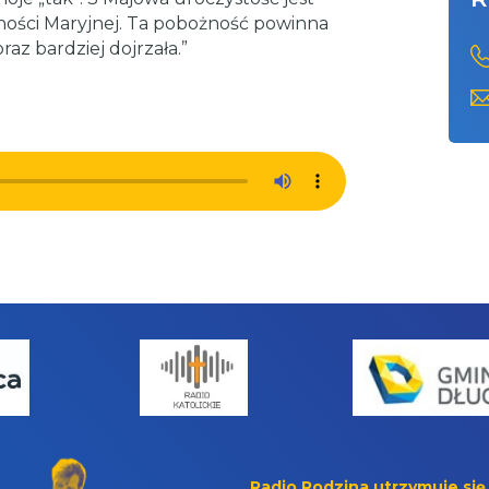
ności Maryjnej. Ta pobożność powinna
raz bardziej dojrzała.”
Radio Rodzina utrzymuje się