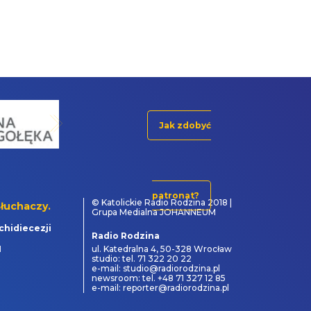
Jak zdobyć
patronat?
© Katolickie Radio Rodzina 2018 |
łuchaczy.
Grupa Medialna JOHANNEUM
chidiecezji
Radio Rodzina
1
ul. Katedralna 4, 50-328 Wrocław
studio: tel. 71 322 20 22
e-mail: studio@radiorodzina.pl
newsroom: tel. +48 71 327 12 85
e-mail: reporter@radiorodzina.pl