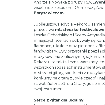
Andrzeja Nowaka z grupy TSA,
„Wehi
wspólnie z zespołem Dżem oraz „Zaw
Borysewiczem.
Jubileuszowa edycja Rekordu zamieni
prawdziwe
miasteczko festiwalowe
Leszka Cichońskiego i Sceny Antyradia
mniejszych scenach odbywały się konce
flamenco, ukulele oraz piosenek z fi
fanów gitary. Były przystanki poezji 
muzykowanie z ulicznymi grajkami. 
Rekordu to także liczne warsztaty i t
wszystkich rodzajach instrumentów s
mistrzami gitary, spotkania z muzykami
konkursy na gitarę z „byle czego” i na
nawet Zielona Strefa Gitary, gdzie moż
swój instrument.
Serce z gitar dla Ukrainy