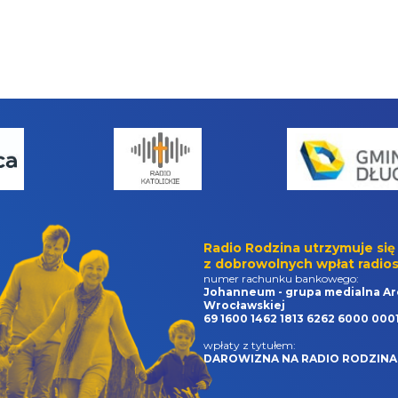
Radio Rodzina utrzymuje się
z dobrowolnych wpłat radios
numer rachunku bankowego:
Johanneum - grupa medialna Ar
Wrocławskiej
69 1600 1462 1813 6262 6000 000
wpłaty z tytułem:
DAROWIZNA NA RADIO RODZINA