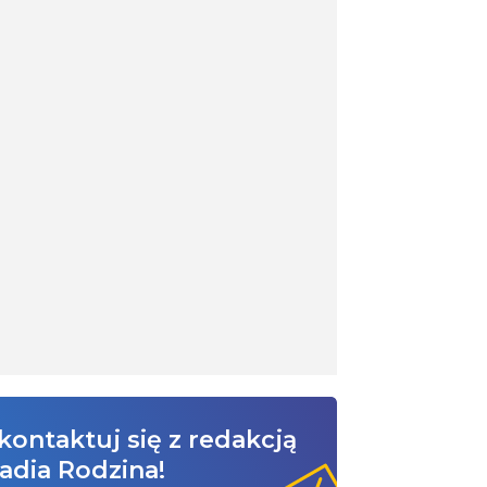
kontaktuj się z redakcją
adia Rodzina!