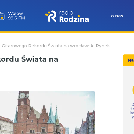
Wołów
o nas
99.6 FM
 Gitarowego Rekordu Świata na wrocławski Rynek
ordu Świata na
Na
st
la
W