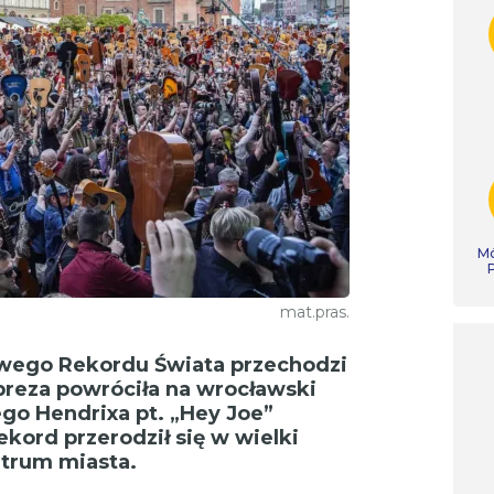
Mó
mat.pras.
owego Rekordu Świata przechodzi
mpreza powróciła na wrocławski
go Hendrixa pt. „Hey Joe”
ekord przerodził się w wielki
trum miasta.