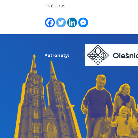
mat.pras.
Patronaty: