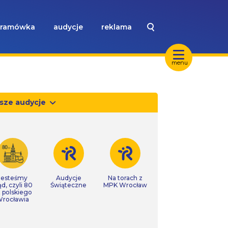
ramówka
audycje
reklama
menu
sze audycje
Jesteśmy
Audycje
Na torach z
ąd, czyli 80
Świąteczne
MPK Wrocław
t polskiego
rocławia