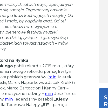
emicznych latach edycji specjalnych
o się zaczęło. Tegorocznej odsłonie
nergia ludzi kochających muzykę. Od
 1 maja, by wspólnie grać. Od tej
– nie chodzi nam wyłącznie o
zy plenerowy festiwal muzyki
as dzisiaj tysiące – i gitarzystów, i
 wydarzeniach towarzyszących
– mówi
ezy.
ekord na Rynku
skiego
pobili rekord z 2019 roku, który
owienia nowego rekordu pomogli w tym
ka polskich gitarzystów (
m.in
. Mietek
ski, Marek Napiórkowski, Jacek Królik) i
x, Marco Bartoccioni i Kenny Carr –
ynne muzyczne rodziny
–
m.in
. Jose Torres
S
śmy
m.in
. legendarny przebój
„Kiedy
R
dla Tadeusza Nalepy,
„51”
– pamięci