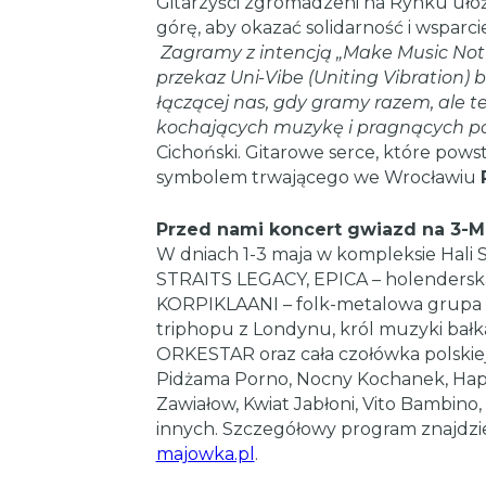
Gitarzyści zgromadzeni na Rynku ułoż
górę, aby okazać solidarność i wsparci
Zagramy z intencją „Make Music Not
przekaz Uni-Vibe (Uniting Vibration)
łączącej nas, gdy gramy razem, ale te
kochających muzykę i pragnących p
Cichoński. Gitarowe serce, które powst
symbolem trwającego we Wrocławiu
Przed nami koncert gwiazd na 3-
W dniach 1-3 maja w kompleksie Hali S
STRAITS LEGACY, EPICA – holendersk
KORPIKLAANI – folk-metalowa grupa 
triphopu z Londynu, król muzyki ba
ORKESTAR oraz cała czołówka polskiej
Pidżama Porno, Nocny Kochanek, Happ
Zawiałow, Kwiat Jabłoni, Vito Bambino,
innych. Szczegółowy program znajdziec
majowka.pl
.