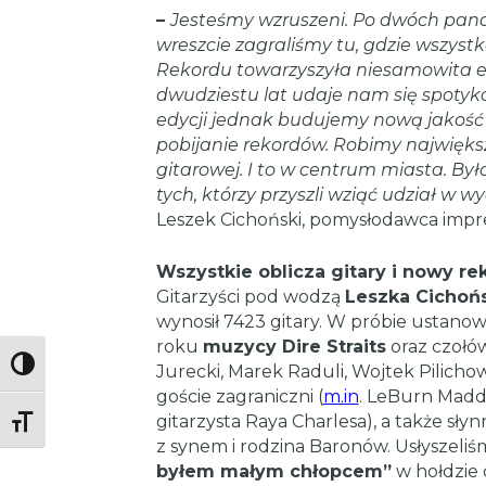
–
Jesteśmy wzruszeni. Po dwóch pand
wreszcie zagraliśmy tu, gdzie wszystk
Rekordu towarzyszyła niesamowita e
dwudziestu lat udaje nam się spotykać
edycji jednak budujemy nową jakość 
pobijanie rekordów. Robimy najwięks
gitarowej. I to w centrum miasta. Było n
tych, którzy przyszli wziąć udział w
Leszek Cichoński, pomysłodawca impr
Wszystkie oblicza gitary i nowy r
Gitarzyści pod wodzą
Leszka Cichoń
wynosił 7423 gitary. W próbie ustan
roku
muzycy Dire Straits
oraz czołów
Toggle High Contrast
Jurecki, Marek Raduli, Wojtek Pilichow
goście zagraniczni (
m.in
. LeBurn Maddo
gitarzysta Raya Charlesa), a także sł
Toggle Font size
z synem i rodzina Baronów. Usłyszeli
byłem małym chłopcem”
w hołdzie 