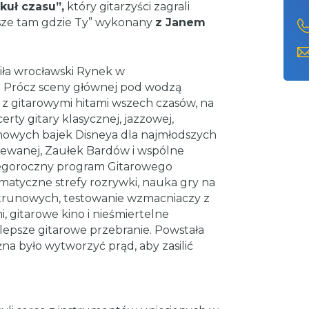
kuł czasu”,
który gitarzyści zagrali
sze tam gdzie Ty” wykonany
z Janem
ła wrocławski Rynek w
. Prócz sceny głównej pod wodzą
 z gitarowymi hitami wszech czasów, na
rty gitary klasycznej, jazzowej,
lmowych bajek Disneya dla najmłodszych
śpiewanej, Zaułek Bardów i wspólne
Tegoroczny program Gitarowego
ematyczne strefy rozrywki, nauka gry na
trunowych, testowanie wzmacniaczy z
, gitarowe kino i nieśmiertelne
jlepsze gitarowe przebranie. Powstała
na było wytworzyć prąd, aby zasilić