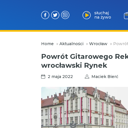
słuchaj
na żywo
Przejdź
Home
»
Aktualności
»
Wrocław
»
Powrót
do
treści
Powrót Gitarowego Rek
wrocławski Rynek
2 maja 2022
Maciek Bierć