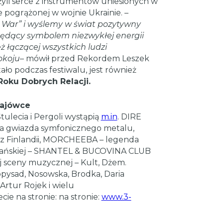
yli serce z instrumentów uniesionych w
e pogrążonej w wojnie Ukrainie. –
 War” i wyślemy w świat pozytywny
 będący symbolem niezwykłej energii
ż łączącej wszystkich ludzi
okoju
– mówił przed Rekordem Leszek
ało podczas festiwalu, jest również
Roku Dobrych Relacji.
Majówce
tulecia i Pergoli wystąpią
m.in
. DIRE
a gwiazda symfonicznego metalu,
z Finlandii, MORCHEEBA – legenda
łkańskiej – SHANTEL & BUCOVINA CLUB
 sceny muzycznej – Kult, Dżem.
ysad, Nosowska, Brodka, Daria
 Artur Rojek i wielu
ie na stronie: na stronie:
www.3-