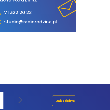
71 322 20 22
studio@radiorodzina.pl
Jak zdobyć