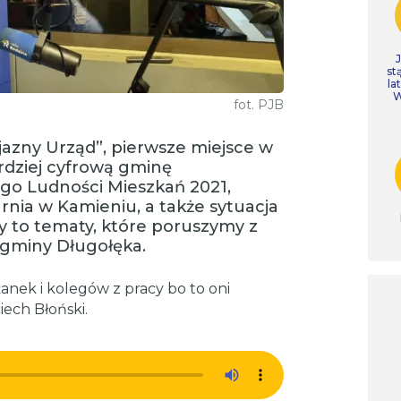
st
la
W
fot. PJB
azny Urząd”, pierwsze miejsce w
rdziej cyfrową gminę
o Ludności Mieszkań 2021,
rnia w Kamieniu, a także sytuacja
y to tematy, które poruszymy z
gminy Długołęka.
żanek i kolegów z pracy bo to oni
ech Błoński.