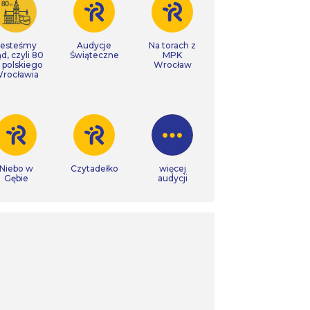
Jesteśmy
Audycje
Na torach z
ąd, czyli 80
Świąteczne
MPK
t polskiego
Wrocław
rocławia
Niebo w
Czytadełko
więcej
Gębie
audycji