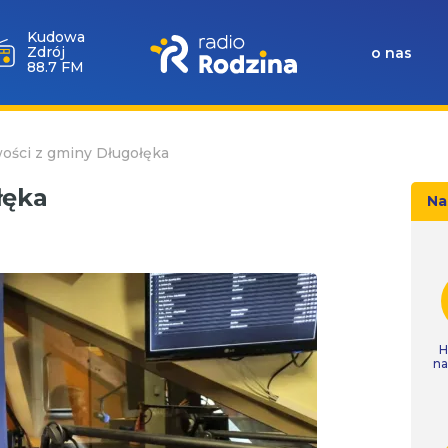
Kudowa
Zdrój
o nas
88.7 FM
ości z gminy Długołęka
łęka
Na
H
n