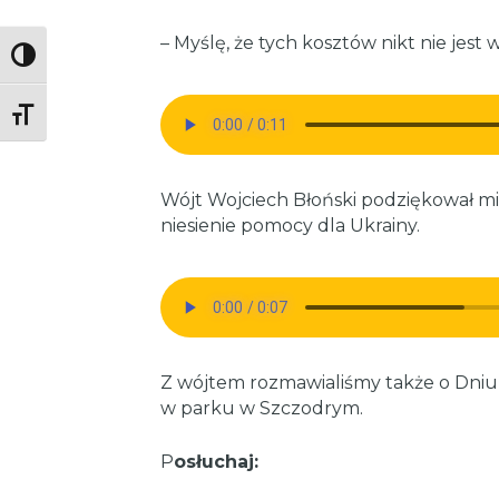
– Myślę, że tych kosztów nikt nie jest w
Toggle High Contrast
Toggle Font size
Wójt Wojciech Błoński podziękował 
niesienie pomocy dla Ukrainy.
Z wójtem rozmawialiśmy także o Dniu 
w parku w Szczodrym.
P
osłuchaj: