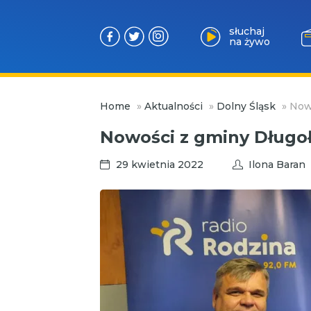
słuchaj
na żywo
Przejdź
Home
»
Aktualności
»
Dolny Śląsk
»
Now
do
treści
Nowości z gminy Długo
29 kwietnia 2022
Ilona Baran