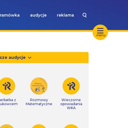
ramówka
audycje
reklama
menu
sze audycje
erbatka z
Rozmowy
Wieczorne
aukowcem
Matematyczne
opowiadania
WKA