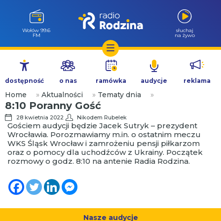
Wołów 99.6
słuchaj
FM
na żywo
Przejdź
do
dostępność
o nas
ramówka
audycje
reklama
treści
Home
»
Aktualności
»
Tematy dnia
»
8:10 Poranny Gość
28 kwietnia 2022
Nikodem Rubelek
Gościem audycji będzie Jacek Sutryk – prezydent
Wrocławia. Porozmawiamy m.in. o ostatnim meczu
WKS Śląsk Wrocław i zamrożeniu pensji piłkarzom
oraz o pomocy dla uchodźców z Ukrainy. Początek
rozmowy o godz. 8:10 na antenie Radia Rodzina.
Nasze audycje