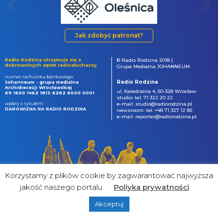
Jak zdobyć patronat?
Radio Rodzina utrzymuje się z
© Radio Rodzina 2018 |
dobrowolnych wpłat radiosłuchaczy.
Grupa Medialna JOHANNEUM
numer rachunku bankowego:
Radio Rodzina
Johanneum - grupa medialna
Archidiecezji Wrocławskiej
ul. Katedralna 4, 50-328 Wrocław
69 1600 1462 1813 6262 6000 0001
studio: tel. 71 322 20 22
wpłaty z tytułem:
e-mail: studio@radiorodzina.pl
DAROWIZNA NA RADIO RODZINA
newsroom: tel. +48 71 327 12 85
e-mail: reporter@radiorodzina.pl
Korzystamy z plików cookie by zagwarantować najwyższa
jakość naszego portalu
Poliyka prywatności
Akceptuj
powered by
&