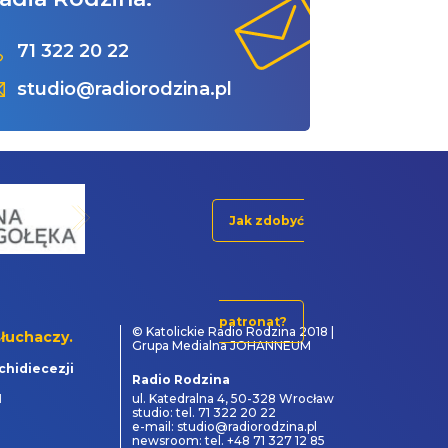
71 322 20 22
studio@radiorodzina.pl
Jak zdobyć
patronat?
© Katolickie Radio Rodzina 2018 |
łuchaczy.
Grupa Medialna JOHANNEUM
chidiecezji
Radio Rodzina
1
ul. Katedralna 4, 50-328 Wrocław
studio: tel. 71 322 20 22
e-mail: studio@radiorodzina.pl
newsroom: tel. +48 71 327 12 85