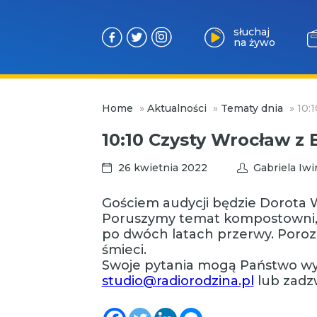
słuchaj
na żywo
Przejdź
Home
»
Aktualności
»
Tematy dnia
»
10:
do
treści
10:10 Czysty Wrocław 
26 kwietnia 2022
Gabriela Iw
Gościem audycji będzie Dorota 
Poruszymy temat kompostowni, 
po dwóch latach przerwy. Poro
śmieci.
Swoje pytania mogą Państwo wy
studio@radiorodzina.pl
lub zadzw