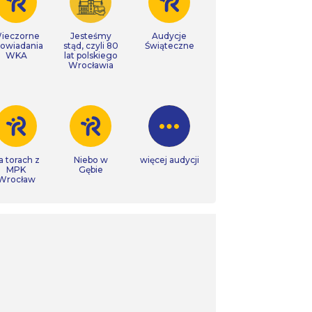
ieczorne
Jesteśmy
Audycje
owiadania
stąd, czyli 80
Świąteczne
WKA
lat polskiego
Wrocławia
a torach z
Niebo w
więcej audycji
MPK
Gębie
Wrocław