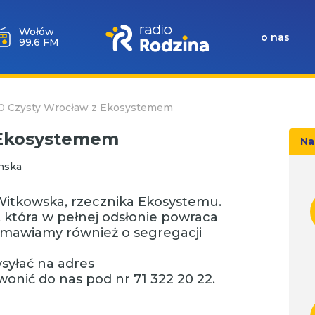
Wołów
o nas
99.6 FM
10 Czysty Wrocław z Ekosystemem
z Ekosystemem
Na
inska
Witkowska, rzecznika Ekosystemu.
która w pełnej odsłonie powraca
zmawiamy również o segregacji
syłać na adres
onić do nas pod nr 71 322 20 22.