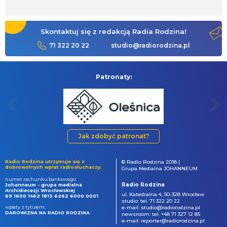
Skontaktuj się z redakcją Radia Rodzina!
71 322 20 22
studio@radiorodzina.pl
Patronaty:
Jak zdobyć patronat?
Radio Rodzina utrzymuje się z
© Radio Rodzina 2018 |
dobrowolnych wpłat radiosłuchaczy.
Grupa Medialna JOHANNEUM
numer rachunku bankowego:
Radio Rodzina
Johanneum - grupa medialna
Archidiecezji Wrocławskiej
ul. Katedralna 4, 50-328 Wrocław
69 1600 1462 1813 6262 6000 0001
studio: tel. 71 322 20 22
wpłaty z tytułem:
e-mail: studio@radiorodzina.pl
DAROWIZNA NA RADIO RODZINA
newsroom: tel. +48 71 327 12 85
e-mail: reporter@radiorodzina.pl