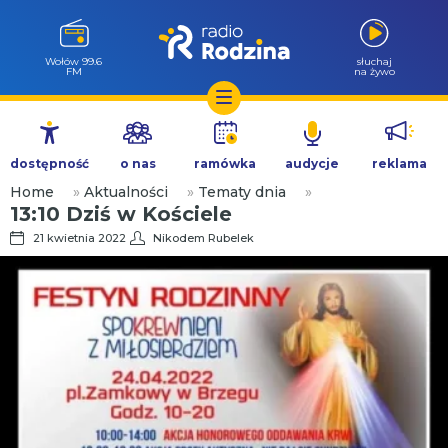
Milicz 88.5
słuchaj
FM
na żywo
Przejdź
do
dostępność
o nas
ramówka
audycje
reklama
treści
Home
»
Aktualności
»
Tematy dnia
»
13:10 Dziś w Kościele
21 kwietnia 2022
Nikodem Rubelek