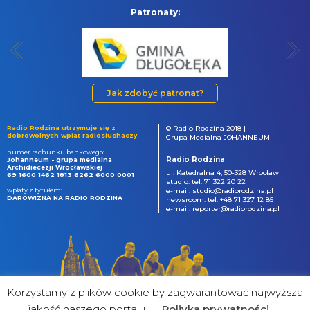
Patronaty:
Jak zdobyć patronat?
Radio Rodzina utrzymuje się z
© Radio Rodzina 2018 |
dobrowolnych wpłat radiosłuchaczy.
Grupa Medialna JOHANNEUM
numer rachunku bankowego:
Radio Rodzina
Johanneum - grupa medialna
Archidiecezji Wrocławskiej
ul. Katedralna 4, 50-328 Wrocław
69 1600 1462 1813 6262 6000 0001
studio: tel. 71 322 20 22
wpłaty z tytułem:
e-mail: studio@radiorodzina.pl
DAROWIZNA NA RADIO RODZINA
newsroom: tel. +48 71 327 12 85
e-mail: reporter@radiorodzina.pl
Korzystamy z plików cookie by zagwarantować najwyższa
jakość naszego portalu
Poliyka prywatności