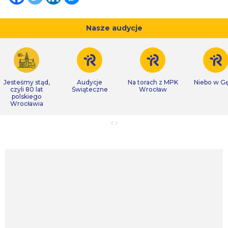
Nasze audycje
Jesteśmy stąd,
Audycje
Na torach z MPK
Niebo w Gę
czyli 80 lat
Świąteczne
Wrocław
polskiego
Wrocławia