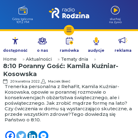
Góra Igliczna
słuchaj
107.2 FM
na żywo
Przejdź
do
dostępność
o nas
ramówka
audycje
reklama
treści
Home
»
Aktualności
»
Tematy dnia
»
8:10 Poranny Gość: Kamila Kuźniar-
Kosowska
20 kwietnia 2022
Maciek Bierć
Trenerka personalna z RehaFit, Kamila Kuźniar-
Kosowska, opowie w porannej rozmowie o
konsekwencjach obżartstwa świątecznego, ale i
poświątecznego. Jak zrobić mądrze formę na lato?
Czy ćwiczenia w domu są wystarczająco skuteczne, a
przede wszystkim zdrowe?Tego dowiedzą się
Państwo o 8:10.