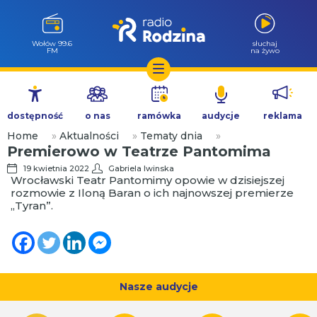
Wołów 99.6
słuchaj
FM
na żywo
Przejdź
do
dostępność
o nas
ramówka
audycje
reklama
treści
Home
»
Aktualności
»
Tematy dnia
»
Premierowo w Teatrze Pantomima
19 kwietnia 2022
Gabriela Iwinska
Wrocławski Teatr Pantomimy opowie w dzisiejszej
rozmowie z Iloną Baran o ich najnowszej premierze
„Tyran”.
Nasze audycje