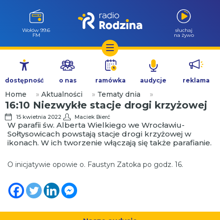
Wołów 99.6
słuchaj
FM
na żywo
Przejdź
do
dostępność
o nas
ramówka
audycje
reklama
treści
Home
»
Aktualności
»
Tematy dnia
»
16:10 Niezwykłe stacje drogi krzyżowej
15 kwietnia 2022
Maciek Bierć
W parafii św. Alberta Wielkiego we Wrocławiu-
Sołtysowicach powstają stacje drogi krzyżowej w
ikonach. W ich tworzenie włączają się także parafianie.
O inicjatywie opowie o. Faustyn Zatoka po godz. 16.