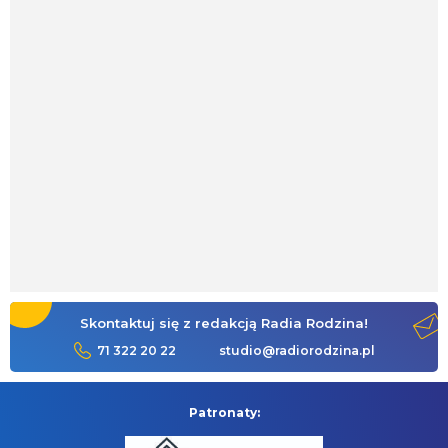
Skontaktuj się z redakcją Radia Rodzina!
71 322 20 22
studio@radiorodzina.pl
Patronaty: