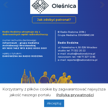
Jak zdobyć patronat?
Radio Rodzina utrzymuje się z
© Radio Rodzina 2018 |
dobrowolnych wpłat radiosłuchaczy.
Grupa Medialna JOHANNEUM
numer rachunku bankowego:
Radio Rodzina
Johanneum - grupa medialna
Archidiecezji Wrocławskiej
ul. Katedralna 4, 50-328 Wrocław
69 1600 1462 1813 6262 6000 0001
studio: tel. 71 322 20 22
wpłaty z tytułem:
e-mail: studio@radiorodzina.pl
DAROWIZNA NA RADIO RODZINA
newsroom: tel. +48 71 327 12 85
e-mail: reporter@radiorodzina.pl
Korzystamy z plików cookie by zagwarantować najwyższa
jakość naszego portalu
Poliyka prywatności
Akceptuj
powered by
&