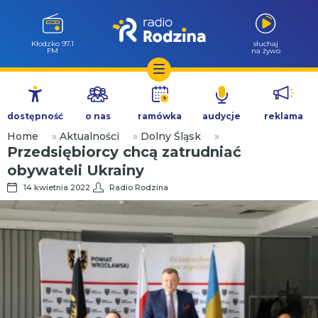
Wołów 99.6
słuchaj
FM
na żywo
Przejdź
do
dostępność
o nas
ramówka
audycje
reklama
treści
Home
»
Aktualności
»
Dolny Śląsk
»
Przedsiębiorcy chcą zatrudniać
obywateli Ukrainy
14 kwietnia 2022
Radio Rodzina