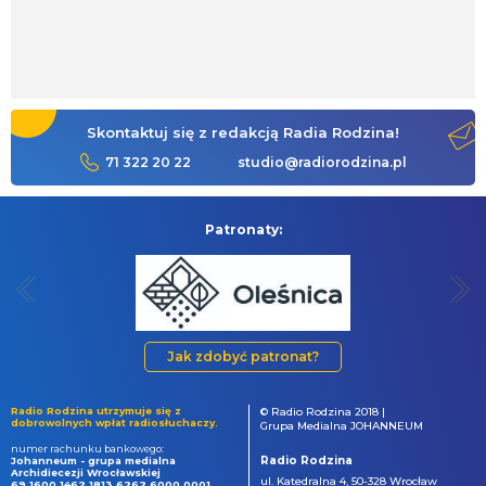
Skontaktuj się z redakcją Radia Rodzina!
71 322 20 22
studio@radiorodzina.pl
Patronaty:
Jak zdobyć patronat?
Radio Rodzina utrzymuje się z
© Radio Rodzina 2018 |
dobrowolnych wpłat radiosłuchaczy.
Grupa Medialna JOHANNEUM
numer rachunku bankowego:
Radio Rodzina
Johanneum - grupa medialna
Archidiecezji Wrocławskiej
ul. Katedralna 4, 50-328 Wrocław
69 1600 1462 1813 6262 6000 0001