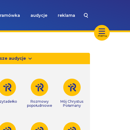
ramówka
audycje
reklama
menu
sze audycje
zytadełko
Rozmowy
Mój Chrystus
popołudniowe
Połamany