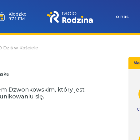
Wołów
o nas
99.6 FM
10 Dziś w Kościele
Na
nska
m Dzwonkowskim, który jest
unikowaniu się.
C