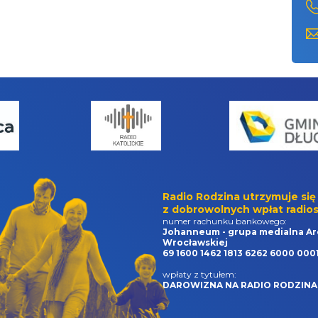
Radio Rodzina utrzymuje się
z dobrowolnych wpłat radios
numer rachunku bankowego:
Johanneum - grupa medialna Ar
Wrocławskiej
69 1600 1462 1813 6262 6000 000
wpłaty z tytułem:
DAROWIZNA NA RADIO RODZINA