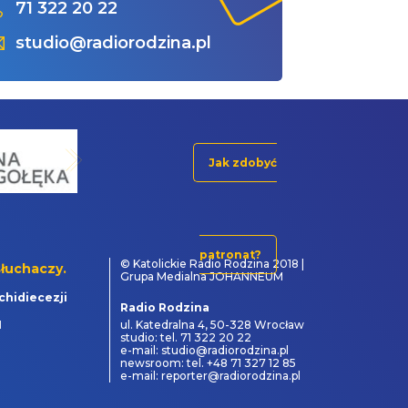
71 322 20 22
studio@radiorodzina.pl
Jak zdobyć
patronat?
© Katolickie Radio Rodzina 2018 |
łuchaczy.
Grupa Medialna JOHANNEUM
chidiecezji
Radio Rodzina
1
ul. Katedralna 4, 50-328 Wrocław
studio: tel. 71 322 20 22
e-mail: studio@radiorodzina.pl
newsroom: tel. +48 71 327 12 85
e-mail: reporter@radiorodzina.pl