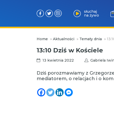
słuchaj
na żywo
Przejdź
Home
»
Aktualności
»
Tematy dnia
»
13:
do
treści
13:10 Dziś w Kościele
13 kwietnia 2022
Gabriela Iwi
Dziś porozmawiamy z Grzegorze
mediatorem, o relacjach i o kom