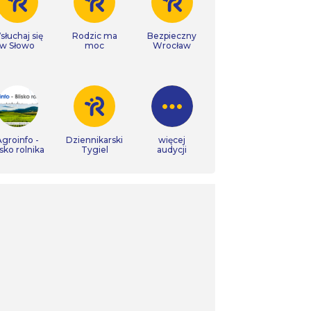
łuchaj się
Rodzic ma
Bezpieczny
w Słowo
moc
Wrocław
groinfo -
Dziennikarski
więcej
isko rolnika
Tygiel
audycji