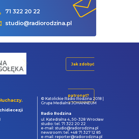
71 322 20 22
studio@radiorodzina.pl
Jak zdobyć
patronat?
© Katolickie Radio Rodzina 2018 |
łuchaczy.
Grupa Medialna JOHANNEUM
chidiecezji
Radio Rodzina
1
ul. Katedralna 4, 50-328 Wrocław
studio: tel. 71 322 20 22
e-mail: studio@radiorodzina.pl
newsroom: tel. +48 71 327 12 85
e-mail: reporter@radiorodzina.pl