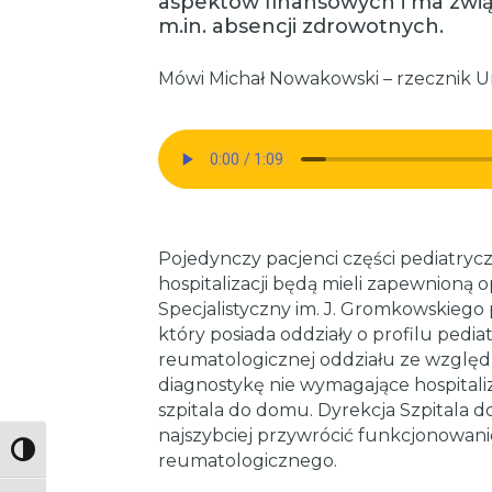
aspektów finansowych i ma zwią
m.in. absencji zdrowotnych.
Mówi Michał Nowakowski – rzecznik U
Pojedynczy pacjenci części pediatryc
hospitalizacji będą mieli zapewnioną
Specjalistyczny im. J. Gromkowskiego 
który posiada oddziały o profilu pedi
reumatologicznej oddziału ze względ
diagnostykę nie wymagające hospitali
szpitala do domu. Dyrekcja Szpitala do
najszybciej przywrócić funkcjonowani
Toggle High Contrast
reumatologicznego.