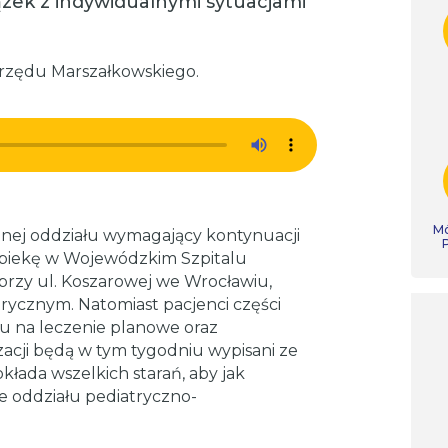
zek z indywidualnymi sytuacjami
rzędu Marszałkowskiego.
Mó
znej oddziału wymagający kontynuacji
 opiekę w Wojewódzkim Szpitalu
przy ul. Koszarowej we Wrocławiu,
atrycznym. Natomiast pacjenci części
u na leczenie planowe oraz
zacji będą w tym tygodniu wypisani ze
kłada wszelkich starań, aby jak
e oddziału pediatryczno-