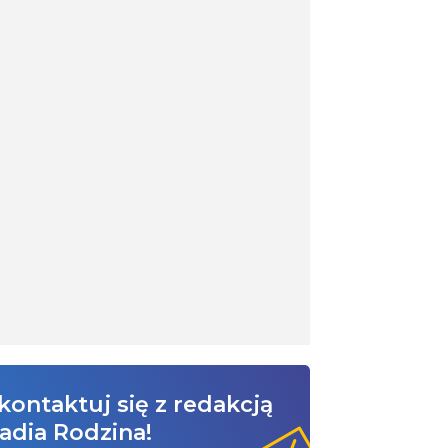
kontaktuj się z redakcją
adia Rodzina!