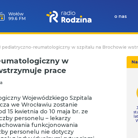
Wołów
o nas
99.6 FM
ł pediatryczno-reumatologiczny w szpitalu na Brochowie wst
reumatologiczny w
Na
wstrzymuje prace
a
ogiczny Wojewódzkiego Szpitala
wicza we Wrocławiu zostanie
 15 kwietnia do 10 maja br. ze
st
la
czby personelu – lekarzy
W
zachowania funkcjonowania
czby personelu nie dotyczy