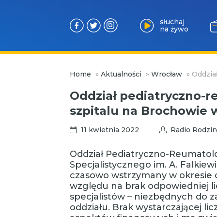
słuchaj
na żywo
Przejdź
Home
»
Aktualności
»
Wrocław
»
Oddzia
do
treści
Oddział pediatryczno-
szpitalu na Brochowie 
11 kwietnia 2022
Radio Rodzin
Oddział Pediatryczno-Reumatol
Specjalistycznego im. A. Falkie
czasowo wstrzymany w okresie od
względu na brak odpowiedniej li
specjalistów – niezbędnych do 
oddziału. Brak wystarczającej li