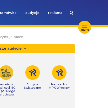
ramówka
audycje
reklama
menu
rzymuje prace
sze audycje
Jesteśmy
Audycje
Na torach z
ąd, czyli 80
Świąteczne
MPK Wrocław
t polskiego
rocławia