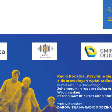
Radio Rodzina utrzymuje się
z dobrowolnych wpłat radios
numer rachunku bankowego:
Johanneum - grupa medialna Ar
Wrocławskiej
69 1600 1462 1813 6262 6000 000
wpłaty z tytułem:
DAROWIZNA NA RADIO RODZINA