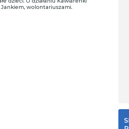
łe dzieci. O działaniu Kawiarenki
 Jankiem, wolontariuszami.
S
R