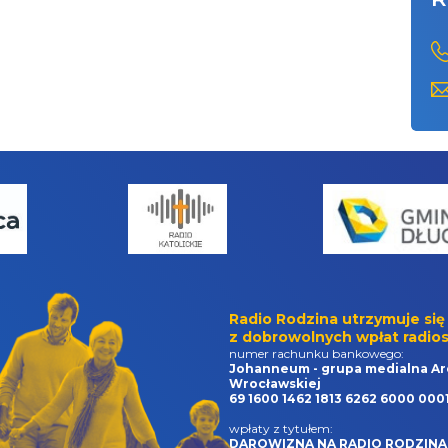
Radio Rodzina utrzymuje się
z dobrowolnych wpłat radios
numer rachunku bankowego:
Johanneum - grupa medialna Ar
Wrocławskiej
69 1600 1462 1813 6262 6000 000
wpłaty z tytułem:
DAROWIZNA NA RADIO RODZINA