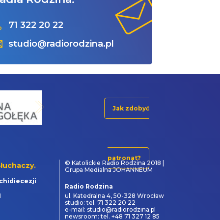
71 322 20 22
studio@radiorodzina.pl
Jak zdobyć
patronat?
© Katolickie Radio Rodzina 2018 |
łuchaczy.
Grupa Medialna JOHANNEUM
chidiecezji
Radio Rodzina
1
ul. Katedralna 4, 50-328 Wrocław
studio: tel. 71 322 20 22
e-mail: studio@radiorodzina.pl
newsroom: tel. +48 71 327 12 85