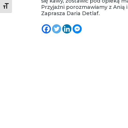
się kawy, zostawić pod opieką ma
Przyjaźni porozmawiamy z Anią i
Toggle Font size
Zaprasza Daria Detlaf.