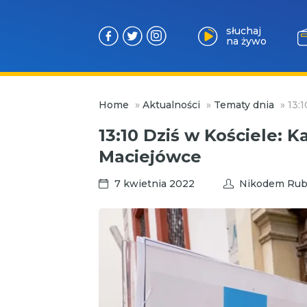
słuchaj
na żywo
Przejdź
Home
»
Aktualności
»
Tematy dnia
»
13:
do
treści
13:10 Dziś w Kościele: 
Maciejówce
7 kwietnia 2022
Nikodem Rub