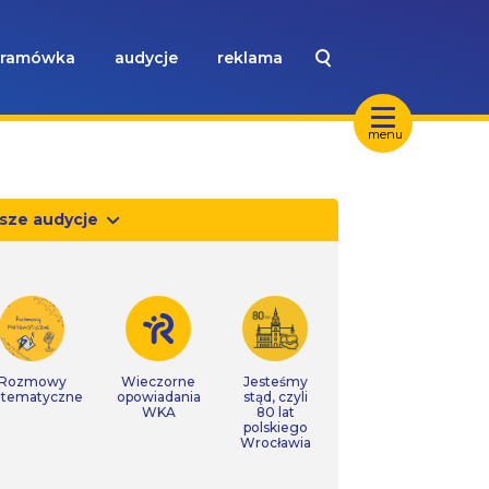
ramówka
audycje
reklama
menu
sze audycje
Rozmowy
Wieczorne
Jesteśmy
tematyczne
opowiadania
stąd, czyli
WKA
80 lat
polskiego
Wrocławia