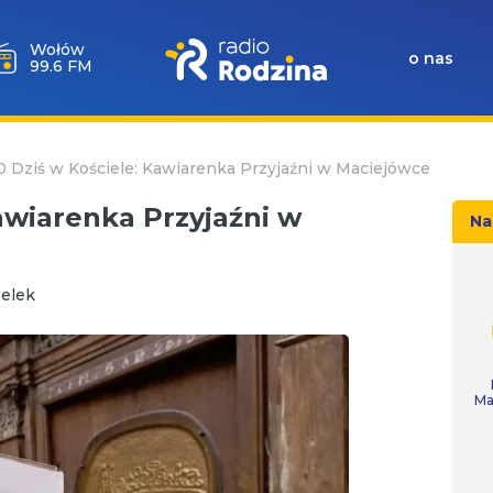
Wołów
o nas
99.6 FM
10 Dziś w Kościele: Kawiarenka Przyjaźni w Maciejówce
Kawiarenka Przyjaźni w
Na
elek
Ma