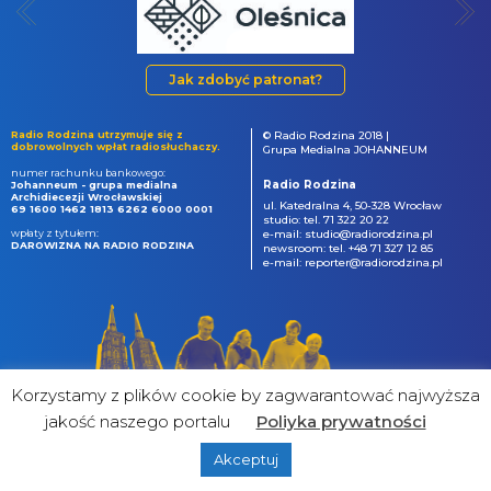
Jak zdobyć patronat?
Radio Rodzina utrzymuje się z
© Radio Rodzina 2018 |
dobrowolnych wpłat radiosłuchaczy.
Grupa Medialna JOHANNEUM
numer rachunku bankowego:
Radio Rodzina
Johanneum - grupa medialna
Archidiecezji Wrocławskiej
ul. Katedralna 4, 50-328 Wrocław
69 1600 1462 1813 6262 6000 0001
studio: tel. 71 322 20 22
wpłaty z tytułem:
e-mail: studio@radiorodzina.pl
DAROWIZNA NA RADIO RODZINA
newsroom: tel. +48 71 327 12 85
e-mail: reporter@radiorodzina.pl
Korzystamy z plików cookie by zagwarantować najwyższa
jakość naszego portalu
Poliyka prywatności
Akceptuj
powered by
&