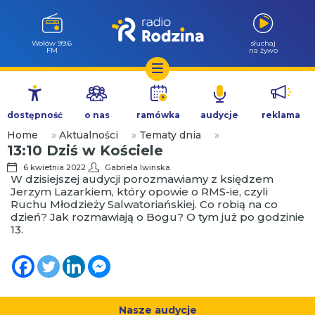
Wołów 99.6
słuchaj
FM
na żywo
Przejdź
do
dostępność
o nas
ramówka
audycje
reklama
treści
Home
»
Aktualności
»
Tematy dnia
»
13:10 Dziś w Kościele
6 kwietnia 2022
Gabriela Iwinska
W dzisiejszej audycji porozmawiamy z księdzem
Jerzym Lazarkiem, który opowie o RMS-ie, czyli
Ruchu Młodzieży Salwatoriańskiej. Co robią na co
dzień? Jak rozmawiają o Bogu? O tym już po godzinie
13.
Nasze audycje