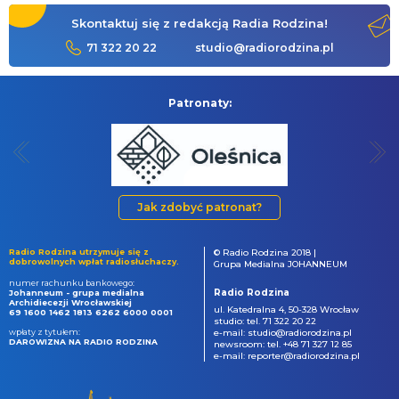
Skontaktuj się z redakcją Radia Rodzina!
71 322 20 22
studio@radiorodzina.pl
Patronaty:
Jak zdobyć patronat?
Radio Rodzina utrzymuje się z
© Radio Rodzina 2018 |
dobrowolnych wpłat radiosłuchaczy.
Grupa Medialna JOHANNEUM
numer rachunku bankowego:
Radio Rodzina
Johanneum - grupa medialna
Archidiecezji Wrocławskiej
ul. Katedralna 4, 50-328 Wrocław
69 1600 1462 1813 6262 6000 0001
studio: tel. 71 322 20 22
wpłaty z tytułem:
e-mail: studio@radiorodzina.pl
DAROWIZNA NA RADIO RODZINA
newsroom: tel. +48 71 327 12 85
e-mail: reporter@radiorodzina.pl