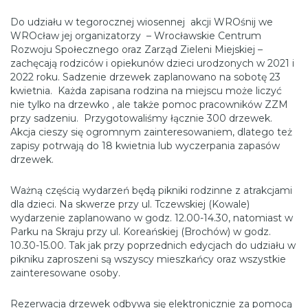
Do udziału w tegorocznej wiosennej akcji WROśnij we
WROcław jej organizatorzy – Wrocławskie Centrum
Rozwoju Społecznego oraz Zarząd Zieleni Miejskiej –
zachęcają rodziców i opiekunów dzieci urodzonych w 2021 i
2022 roku. Sadzenie drzewek zaplanowano na sobotę 23
kwietnia. Każda zapisana rodzina na miejscu może liczyć
nie tylko na drzewko , ale także pomoc pracowników ZZM
przy sadzeniu. Przygotowaliśmy łącznie 300 drzewek.
Akcja cieszy się ogromnym zainteresowaniem, dlatego też
zapisy potrwają do 18 kwietnia lub wyczerpania zapasów
drzewek.
Ważną częścią wydarzeń będą pikniki rodzinne z atrakcjami
dla dzieci. Na skwerze przy ul. Tczewskiej (Kowale)
wydarzenie zaplanowano w godz. 12.00-14.30, natomiast w
Parku na Skraju przy ul. Koreańskiej (Brochów) w godz.
10.30-15.00. Tak jak przy poprzednich edycjach do udziału w
pikniku zaproszeni są wszyscy mieszkańcy oraz wszystkie
zainteresowane osoby.
Rezerwacja drzewek odbywa się elektronicznie za pomocą