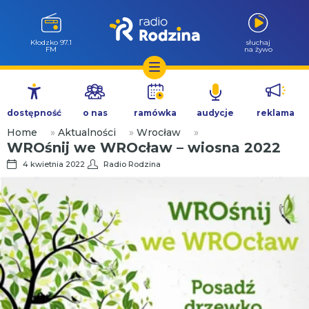
Wołów 99.6
słuchaj
FM
na żywo
Przejdź
do
dostępność
o nas
ramówka
audycje
reklama
treści
Home
»
Aktualności
»
Wrocław
»
WROśnij we WROcław – wiosna 2022
4 kwietnia 2022
Radio Rodzina