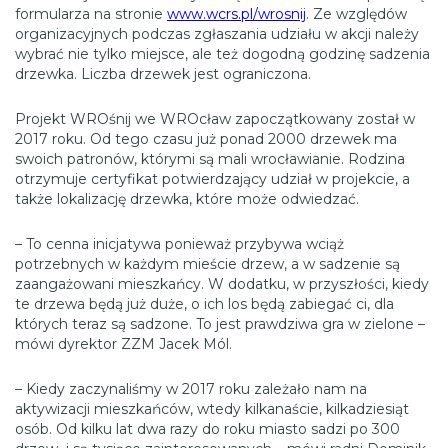
formularza na stronie
www.wcrs.pl/wrosnij
. Ze względów
organizacyjnych podczas zgłaszania udziału w akcji należy
wybrać nie tylko miejsce, ale też dogodną godzinę sadzenia
drzewka. Liczba drzewek jest ograniczona.
Projekt WROśnij we WROcław zapoczątkowany został w
2017 roku. Od tego czasu już ponad 2000 drzewek ma
swoich patronów, którymi są mali wrocławianie. Rodzina
otrzymuje certyfikat potwierdzający udział w projekcie, a
także lokalizację drzewka, które może odwiedzać.
– To cenna inicjatywa ponieważ przybywa wciąż
potrzebnych w każdym mieście drzew, a w sadzenie są
zaangażowani mieszkańcy. W dodatku, w przyszłości, kiedy
te drzewa będą już duże, o ich los będą zabiegać ci, dla
których teraz są sadzone. To jest prawdziwa gra w zielone –
mówi dyrektor ZZM Jacek Mól.
– Kiedy zaczynaliśmy w 2017 roku zależało nam na
aktywizacji mieszkańców, wtedy kilkanaście, kilkadziesiąt
osób. Od kilku lat dwa razy do roku miasto sadzi po 300