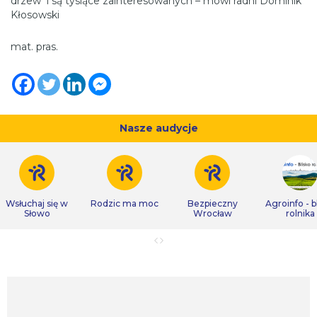
drzew i są tysiące zainteresowanych – mówi radni Dominik
Kłosowski
mat. pras.
Nasze audycje
Wsłuchaj się w
Rodzic ma moc
Bezpieczny
Agroinfo - b
Słowo
Wrocław
rolnika