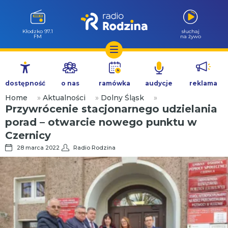
Kłodzko 97.1
słuchaj
FM
na żywo
Przejdź
do
dostępność
o nas
ramówka
audycje
reklama
treści
Home
»
Aktualności
»
Dolny Śląsk
»
Przywrócenie stacjonarnego udzielania
porad – otwarcie nowego punktu w
Czernicy
28 marca 2022
Radio Rodzina