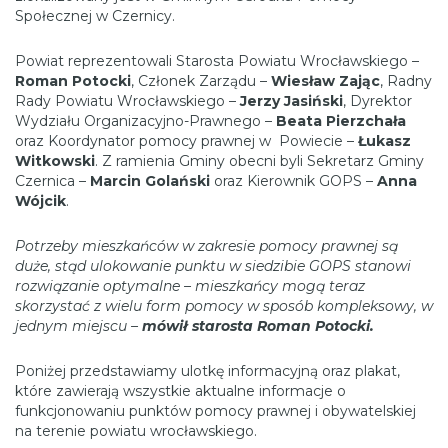
Społecznej w Czernicy.
Powiat reprezentowali Starosta Powiatu Wrocławskiego –
Roman Potocki
, Członek Zarządu –
Wiesław Zając
, Radny
Rady Powiatu Wrocławskiego –
Jerzy Jasiński
, Dyrektor
Wydziału Organizacyjno-Prawnego –
Beata Pierzchała
oraz Koordynator pomocy prawnej w Powiecie –
Łukasz
Witkowski
. Z ramienia Gminy obecni byli Sekretarz Gminy
Czernica –
Marcin Golański
oraz Kierownik GOPS –
Anna
Wójcik
.
Potrzeby mieszkańców w zakresie pomocy prawnej są
duże, stąd ulokowanie punktu w siedzibie GOPS stanowi
rozwiązanie optymalne – mieszkańcy mogą teraz
skorzystać z wielu form pomocy w sposób kompleksowy, w
jednym miejscu –
mówił starosta Roman Potocki.
Poniżej przedstawiamy ulotkę informacyjną oraz plakat,
które zawierają wszystkie aktualne informacje o
funkcjonowaniu punktów pomocy prawnej i obywatelskiej
na terenie powiatu wrocławskiego.