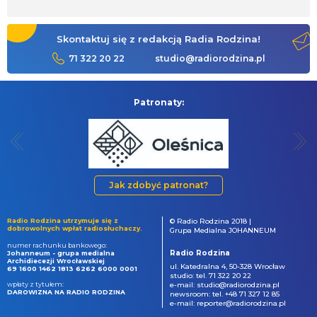
Skontaktuj się z redakcją Radia Rodzina!
71 322 20 22
studio@radiorodzina.pl
Patronaty:
Jak zdobyć patronat?
Radio Rodzina utrzymuje się z
© Radio Rodzina 2018 |
dobrowolnych wpłat radiosłuchaczy.
Grupa Medialna JOHANNEUM
numer rachunku bankowego:
Radio Rodzina
Johanneum - grupa medialna
Archidiecezji Wrocławskiej
ul. Katedralna 4, 50-328 Wrocław
69 1600 1462 1813 6262 6000 0001
studio: tel. 71 322 20 22
wpłaty z tytułem:
e-mail: studio@radiorodzina.pl
DAROWIZNA NA RADIO RODZINA
newsroom: tel. +48 71 327 12 85
e-mail: reporter@radiorodzina.pl