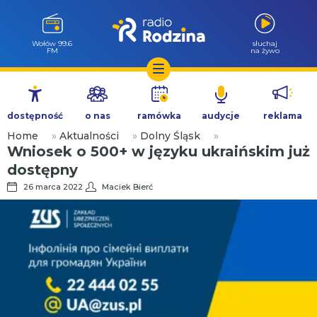
Wołów 99.6
słuchaj
FM
na żywo
Przejdź
do
dostępność
o nas
ramówka
audycje
reklama
treści
Home
»
Aktualności
»
Dolny Śląsk
»
Wniosek o 500+ w języku ukraińskim już
dostępny
26 marca 2022
Maciek Bierć