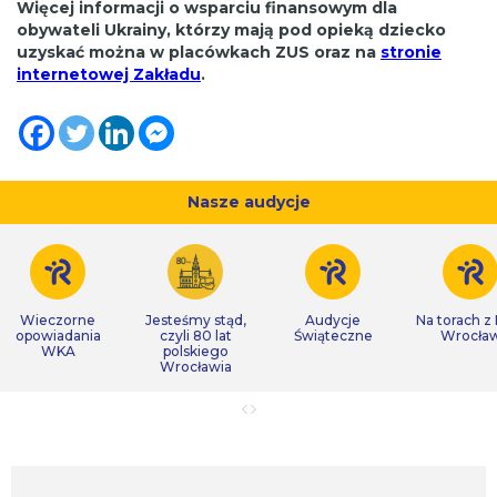
Więcej informacji o wsparciu finansowym dla
obywateli Ukrainy, którzy mają pod opieką dziecko
uzyskać można w placówkach ZUS oraz na
stronie
internetowej Zakładu
.
Nasze audycje
Wieczorne
Jesteśmy stąd,
Audycje
Na torach z
opowiadania
czyli 80 lat
Świąteczne
Wrocła
WKA
polskiego
Wrocławia