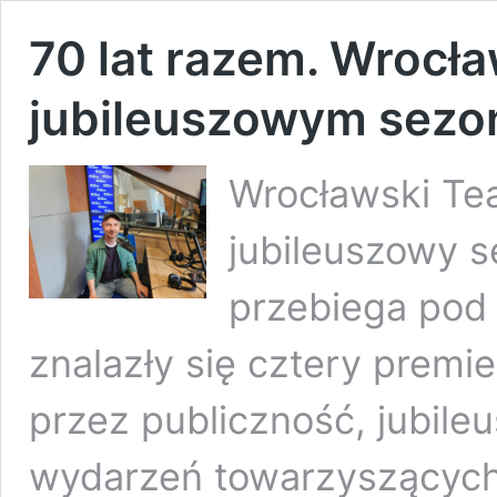
70 lat razem. Wrocł
jubileuszowym sezo
Wrocławski Te
jubileuszowy 
przebiega pod
znalazły się cztery premi
przez publiczność, jubile
wydarzeń towarzyszących