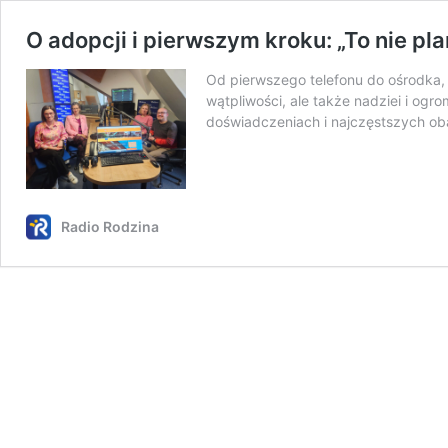
O adopcji i pierwszym kroku: „To nie pl
Od pierwszego telefonu do ośrodka, 
wątpliwości, ale także nadziei i ogr
doświadczeniach i najczęstszych o
Radio Rodzina