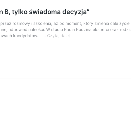
an B, tylko świadoma decyzja”
przez rozmowy i szkolenia, aż po moment, który zmienia całe życie –
omnej odpowiedzialności. W studiu Radia Rodzina eksperci oraz rodz
O
bawach kandydatów. – …
Czytaj dalej
adopcji
i
pierwszym
kroku:
„To
nie
plan
B,
tylko
świadoma
decyzja”