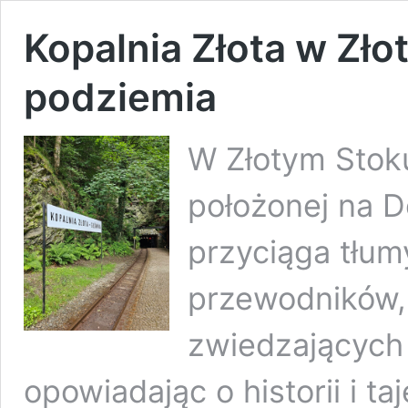
Kopalnia Złota w Zło
podziemia
W Złotym Stok
położonej na D
przyciąga tłum
przewodników,
zwiedzających 
opowiadając o historii i t